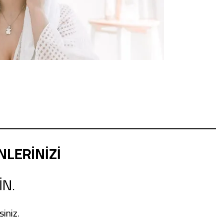
NLERİNİZİ
İN.
siniz.